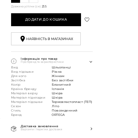
Довжина устілки (см):
23.5
ДОДАТИ ДО КОШИКА
НАЯВНІСТЬ В МАГАЗИНАХ
Інформація про товар
Про бренд та характеристики
Вид
Шльопанці
Вид підошви
Рівна
Для кого
Жінкам
Застібка
Без застібки
Колір
Блакитний
Країна бренду
Іспанія
Матеріал верху
Шкіра
Матеріал підкладки
Шкіра
Матеріал підошви
Термоеластопласт (ТЕП)
Сезон
Літо
Стиль
Повсякденний
К
Бренд
ORTEGA
Доставка замовлення
Варіанти і терміни доставки
Швидка доставка Новою