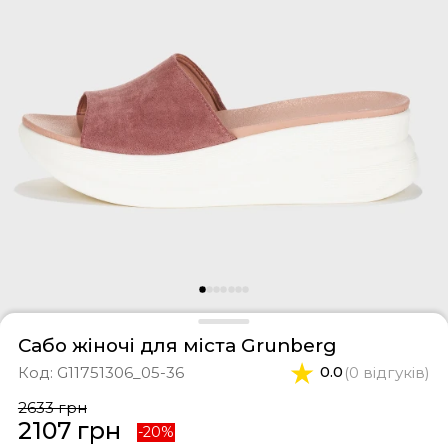
фери
тки
касини
ти і світшоти
пони
ртивні костюми
лі
ревики
боти
ьопанці
Сабо жіночі для міста Grunberg
Код:
G11751306_05-36
0.0
(0 відгуків)
2633 грн
2107 грн
-20%