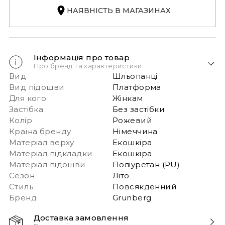
НАЯВНІСТЬ В МАГАЗИНАХ
Інформація про товар
Про бренд та характеристики
Вид
Шльопанці
Вид підошви
Платформа
Для кого
Жінкам
Застібка
Без застібки
Колір
Рожевий
Країна бренду
Німеччина
Матеріал верху
Екошкіра
Матеріал підкладки
Екошкіра
Матеріал підошви
Поліуретан (PU)
Сезон
Літо
Стиль
Повсякденний
Бренд
Grunberg
Доставка замовлення