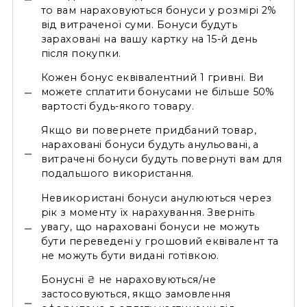
то вам нараховуються бонуси у розмірі 2%
фери
від витраченої суми. Бонуси будуть
тки
зараховані на вашу картку на 15-й день
касини
після покупки.
ти і світшоти
пони
Кожен бонус еквівалентний 1 гривні. Ви
ртивні костюми
можете сплатити бонусами не більше 50%
лі
вартості будь-якого товару.
Якщо ви повернете придбаний товар,
нараховані бонуси будуть анульовані, а
витрачені бонуси будуть повернуті вам для
ревики
подальшого використання.
боти
Невикористані бонуси анулюються через
рік з моменту їх нарахування. Зверніть
ьопанці
увагу, що нараховані бонуси не можуть
бути переведені у грошовий еквівалент та
не можуть бути видані готівкою.
Бонусні ₴ не нараховуються/не
застосовуються, якщо замовлення