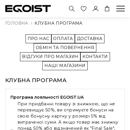
АКСЕСУАРИ
ПРИКРАСИ
ВЗУТТЯ
ОДЯГ
ГОЛОВНА
КЛУБНА ПРОГРАМА
инси
овні убори
блучки
ПРО НАС
ОПЛАТА
ДОСТАВКА
лет
ені
режки
ОБМІН ТА ПОВЕРНЕННЯ
ВІДГУКИ ПРО МАГАЗИН
КОНТАКТИ
інси
кзаки
НАШІ МАГАЗИНИ
летки
рочки
мки
соніжки
КЛУБНА ПРОГРАМА
и і Бра
арпетки
тильйони
тболки
Програма лояльності
EGOIST.UA
натні тапочки
При придбанні товару зі знижкою, що не
і
перевищує 50%, ви отримуєте бонуси на
ди
свою бонусну картку у розмірі 5% від
рти
витраченої суми. А якщо товар має знижку
сівки
понад 50% або відзначений як "Final Sale",
ани