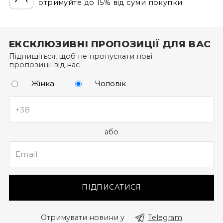
отримуйте до 15% від суми покупки
Щоб отримати бонусні гривні за новий товар,
оформіть замовлення через особистий кабінет (а
не за допомогою дзвінка до кол-центру).
ЕКСКЛЮЗИВНІ ПРОПОЗИЦІЇ ДЛЯ ВАС
Підпишіться, щоб не пропускати нові
пропозиції від нас
Жінка
Чоловік
або
ПІДПИСАТИСЯ
Отримувати новини у
Telegram