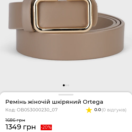
фери
тки
касини
ти і світшоти
пони
ртивні костюми
лі
ревики
боти
ьопанці
Ремінь жіночій шкіряний Ortega
Код:
OB053000230_07
0.0
(0 відгуків)
1686 грн
1349 грн
-20%