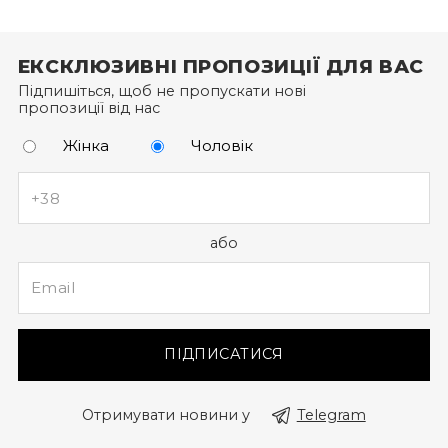
Щоб отримати бонусні гривні за новий товар,
оформіть замовлення через особистий кабінет (а
ЕКСКЛЮЗИВНІ ПРОПОЗИЦІЇ ДЛЯ ВАС
не за допомогою дзвінка до кол-центру).
Підпишіться, щоб не пропускати нові
пропозиції від нас
Жінка
Чоловік
або
ПІДПИСАТИСЯ
Отримувати новини у
Telegram