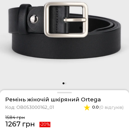
фери
тки
касини
ти і світшоти
пони
ртивні костюми
лі
ревики
боти
ьопанці
Ремінь жіночій шкіряний Ortega
Код:
OB053000162_01
0.0
(0 відгуків)
1584 грн
1267 грн
-20%