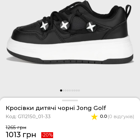
фери
тки
касини
ти і світшоти
пони
ртивні костюми
лі
ревики
боти
ьопанці
Кросівки дитячі чорні Jong Golf
Код:
G112150_01-33
0.0
(0 відгуків)
1265 грн
1013 грн
-20%