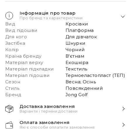
Інформація про товар
Про бренд та характеристики
Вид
Кросівки
Вид підошви
Платформа
Для кого
Для дівчаток
Застібка
Шнурки
Колір
Чорний
Країна бренду
В'єтнам
Матеріал верху
Екошкіра
Матеріал підкладки
Текстиль
Матеріал підошви
Термоеластопласт (ТЕП)
Сезон
Весна; Осінь
Стиль
Повсякденний
Бренд
Jong Golf
Доставка замовлення
Варіанти і терміни доставки
Швидка доставка Новою Поштою 1-2 дні з
Оплата замовлення
моменту замовлення!
Які є способи оплатити замовлення
Звертаємо вашу увагу, якщо у в замовленні більше