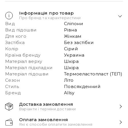
Інформація про товар
Про бренд та характеристики
Вид
Сліпони
Вид підошви
Рівна
Для кого
Жінкам
Застібка
Без застібки
Колір
Сірий
Країна бренду
Украина
Матеріал верху
Шкіра
Матеріал підкладки
Шкіра
Матеріал підошви
Термоеластопласт (ТЕП)
Сезон
Літо
Стиль
Повсякденний
Бренд
Allsy
Доставка замовлення
Варіанти і терміни доставки
Швидка доставка Новою Поштою 1-2 дні з
Оплата замовлення
моменту замовлення!
Які є способи оплатити замовлення
Звертаємо вашу увагу, якщо у в замовленні більше