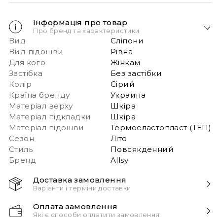
Інформація про товар
Про бренд та характеристики
Вид
Сліпони
Вид підошви
Рівна
Для кого
Жінкам
Застібка
Без застібки
Колір
Сірий
Країна бренду
Украина
Матеріал верху
Шкіра
Матеріал підкладки
Шкіра
Матеріал підошви
Термоеластопласт (ТЕП)
Сезон
Літо
Стиль
Повсякденний
Бренд
Allsy
Доставка замовлення
Варіанти і терміни доставки
Швидка доставка Новою Поштою 1-2 дні з
Оплата замовлення
моменту замовлення!
Які є способи оплатити замовлення
Звертаємо вашу увагу, якщо у в замовленні більше