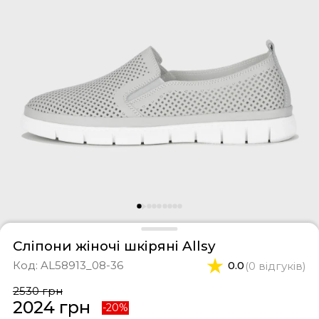
фери
тки
касини
ти і світшоти
пони
ртивні костюми
лі
ревики
боти
ьопанці
Сліпони жіночі шкіряні Allsy
Код:
AL58913_08-36
0.0
(0 відгуків)
2530 грн
2024 грн
-20%