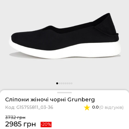
фери
тки
касини
ти і світшоти
пони
ртивні костюми
лі
ревики
боти
ьопанці
Сліпони жіночі чорні Grunberg
Код:
G15755811_03-36
0.0
(0 відгуків)
3732 грн
2985 грн
-20%