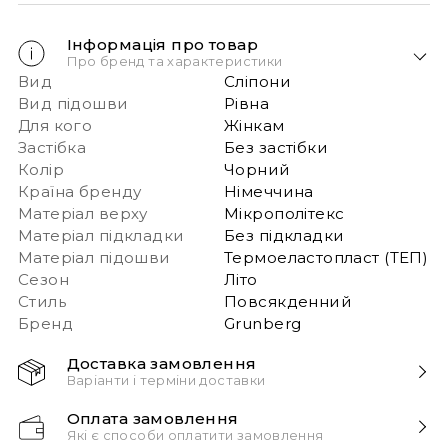
Інформація про товар
Про бренд та характеристики
Вид
Сліпони
Вид підошви
Рівна
Для кого
Жінкам
Застібка
Без застібки
Колір
Чорний
Країна бренду
Німеччина
Матеріал верху
Мікрополітекс
Матеріал підкладки
Без підкладки
Матеріал підошви
Термоеластопласт (ТЕП)
Сезон
Літо
Стиль
Повсякденний
Бренд
Grunberg
Доставка замовлення
Варіанти і терміни доставки
Швидка доставка Новою Поштою 1-2 дні з
Оплата замовлення
моменту замовлення!
Які є способи оплатити замовлення
Звертаємо вашу увагу, якщо у в замовленні більше