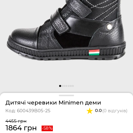
фери
тки
касини
ти і світшоти
пони
ртивні костюми
лі
ревики
боти
ьопанці
Дитячі черевики Minimen деми
Код:
600439B05-25
0.0
(0 відгуків)
4455 грн
1864 грн
-58%