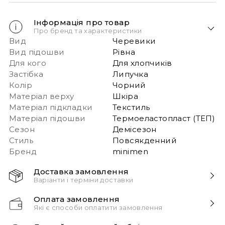
Інформація про товар
Про бренд та характеристики
Вид
Черевики
Вид підошви
Рівна
Для кого
Для хлопчиків
Застібка
Липучка
Колір
Чорний
Матеріал верху
Шкіра
Матеріал підкладки
Текстиль
Матеріал підошви
Термоеластопласт (ТЕП)
Сезон
Демісезон
Стиль
Повсякденний
Бренд
minimen
Доставка замовлення
Варіанти і терміни доставки
Швидка доставка Новою Поштою 1-2 дні з
Оплата замовлення
моменту замовлення!
Які є способи оплатити замовлення
Звертаємо вашу увагу, якщо у в замовленні більше
Способи оплати:
одного товару – ми пакуємо їх окремо і