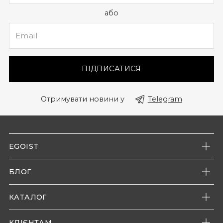
або
ПІДПИСАТИСЯ
Отримувати новини у
Telegram
EGOIST
Про нас
БЛОГ
Наші магазини
Новини компанії
Контакти
КАТАЛОГ
Енциклопедія моди
Чоловіче взуття
Акції
КЛІЄНТАМ