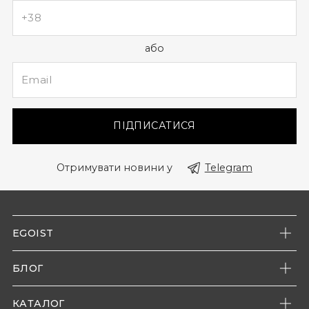
або
ПІДПИСАТИСЯ
Отримувати новини у
Telegram
EGOIST
Про нас
БЛОГ
Наші магазини
Новини компанії
Контакти
КАТАЛОГ
Енциклопедія моди