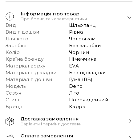
Інформація про товар
Про бренд та характеристики
Вид
Шльопанці
Вид підошви
Рівна
Для кого
Чоловікам
Застібка
Без застібки
Колір
Чорний
Країна бренду
Німеччина
Матеріал верху
EVA
Матеріал підкладки
Без підкладки
Матеріал підошви
Гума (RB)
Модель
Deno
Сезон
Літо
Стиль
Повсякденний
Бренд
Kappa
Доставка замовлення
Варіанти і терміни доставки
Швидка доставка Новою Поштою 1-2 дні з
Оплата замовлення
моменту замовлення!