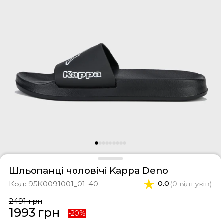
фери
тки
касини
ти і світшоти
пони
ртивні костюми
лі
ревики
боти
ьопанці
Шльопанці чоловічі Kappa Deno
Код:
95K0091001_01-40
0.0
(0 відгуків)
2491 грн
1993 грн
-20%