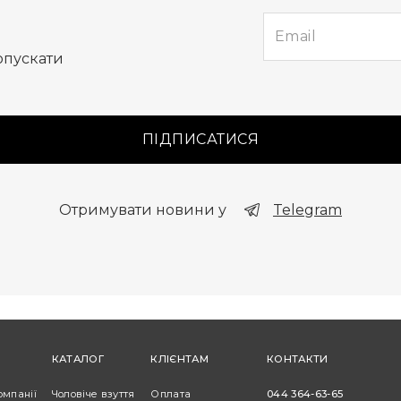
опускати
ПІДПИСАТИСЯ
Отримувати новини у
Telegram
КАТАЛОГ
КЛІЄНТАМ
КОНТАКТИ
омпанії
Чоловіче взуття
Оплата
044 364-63-65