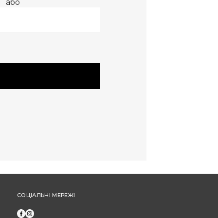
або
обміну або повернення.
Оплата частинами: Бонуси не нараховуються
та не застосовуються під час оплати
частинами від "ПриватБанк" або "МоноБанк".
Щоб отримати бонусні гривні за новий товар,
оформіть замовлення через особистий
кабінет (а не за допомогою дзвінка до кол-
центру).
СОЦІАЛЬНІ МЕРЕЖІ