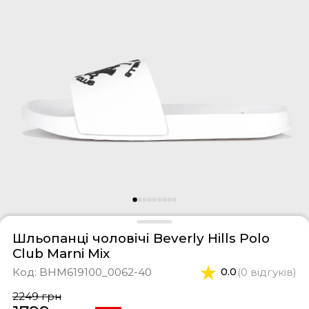
фери
тки
касини
ти і світшоти
пони
ртивні костюми
лі
ревики
боти
ьопанці
Шльопанці чоловічі Beverly Hills Polo
Club Marni Mix
Код:
BHM619100_0062-40
0.0
(0 відгуків)
2249 грн