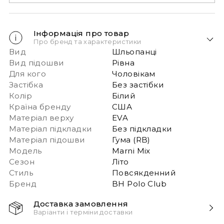
Інформація про товар
Про бренд та характеристики
Вид
Шльопанці
Вид підошви
Рівна
Для кого
Чоловікам
Застібка
Без застібки
Колір
Білий
Країна бренду
США
Матеріал верху
EVA
Матеріал підкладки
Без підкладки
Матеріал підошви
Гума (RB)
Модель
Marni Mix
Сезон
Літо
Стиль
Повсякденний
Бренд
BH Polo Club
Доставка замовлення
Варіанти і терміни доставки
Швидка доставка Новою Поштою 1-2 дні з