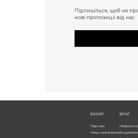
Підпишіться, щоб не пр
нові пропозиції від нас
EGOIST
БЛОГ
Про нас
Новини к
Наші магазини
Енциклоп