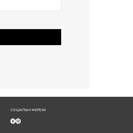
частинами від "ПриватБанк" або "МоноБанк".
Щоб отримати бонусні гривні за новий товар,
оформіть замовлення через особистий
кабінет (а не за допомогою дзвінка до кол-
центру).
СОЦІАЛЬНІ МЕРЕЖІ