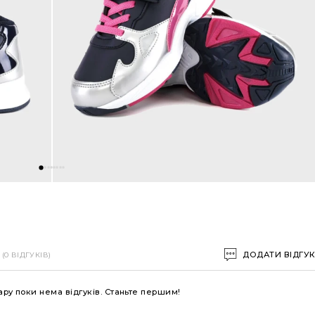
ДОДАТИ ВІДГУ
(0 ВІДГУКІВ)
ару поки нема відгуків. Станьте першим!