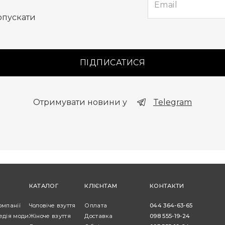
опускати
ПІДПИСАТИСЯ
Отримувати новини у
Telegram
КАТАЛОГ
КЛІЄНТАМ
КОНТАКТИ
омпанії
Чоловіче взуття
Оплата
044 364-63-65
едія моди
Жіноче взуття
Доставка
098 555-19-24