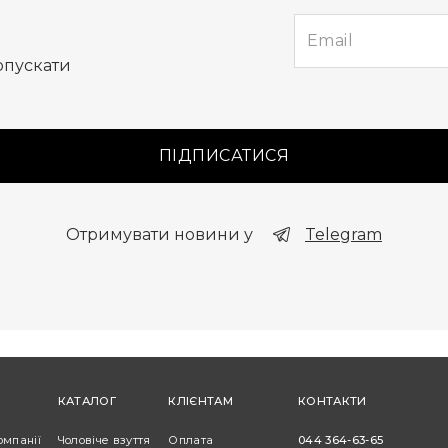
опускати
ПІДПИСАТИСЯ
Отримувати новини у
Telegram
КАТАЛОГ
КЛІЄНТАМ
КОНТАКТИ
омпанії
Чоловіче взуття
Оплата
044 364-63-65