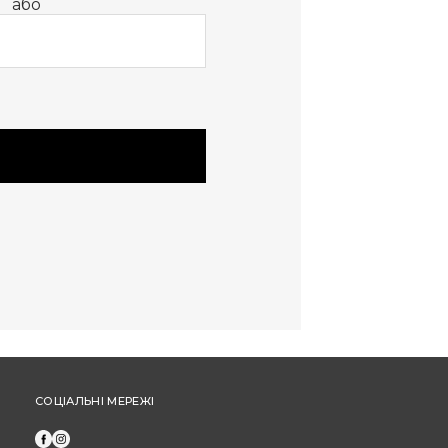
або
обміну або повернення.
Оплата частинами: Бонуси не нараховуються
та не застосовуються під час оплати
частинами від "ПриватБанк" або "МоноБанк".
Щоб отримати бонусні гривні за новий товар,
оформіть замовлення через особистий
кабінет (а не за допомогою дзвінка до кол-
центру).
СОЦІАЛЬНІ МЕРЕЖІ