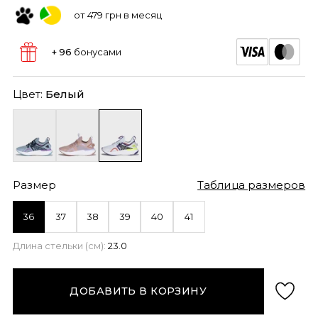
от 479 грн в месяц
+ 96
бонусами
Цвет:
Белый
Размер
Таблица размеров
36
37
38
39
40
41
Длина стельки (см):
23.0
ДОБАВИТЬ В КОРЗИНУ