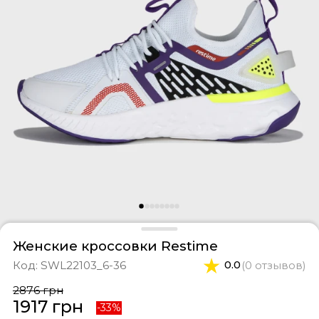
оссовки
тки
феры
ты и свитшоты
касины
ортивные костюмы
оги
ипоны
фли
и
епанцы
Женские кроссовки Restime
Код:
SWL22103_6-36
0.0
(0 отзывов)
2876 грн
1917 грн
-33%