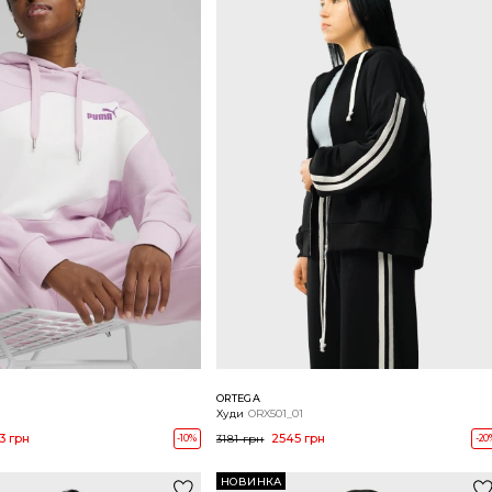
ORTEGA
Худи
ORX501_01
3 грн
2545 грн
-10%
3181 грн
-20
НОВИНКА