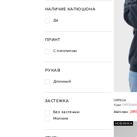
НАЛИЧИЕ КАПЮШОНА
Да
ПРИНТ
С логотипом
РУКАВ
Длинный
ORTEGA
ЗАСТЕЖКА
Худи
ORT26W0
281
Без застежки
3524 грн
Молния
НОВИНКА