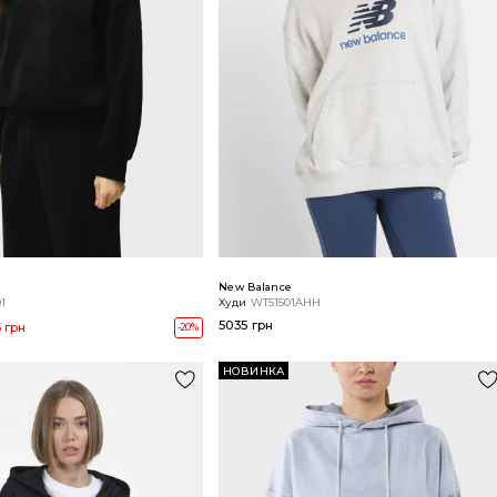
New Balance
1
Худи
WT51501AHH
5035 грн
 грн
-20%
НОВИНКА