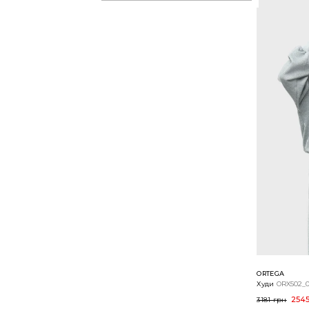
ORTEGA
Худи
ORX502_
2545
3181 грн