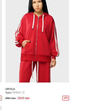
ORTEGA
Худи
ORX501_12
2545 грн
%
3181 грн
-20%