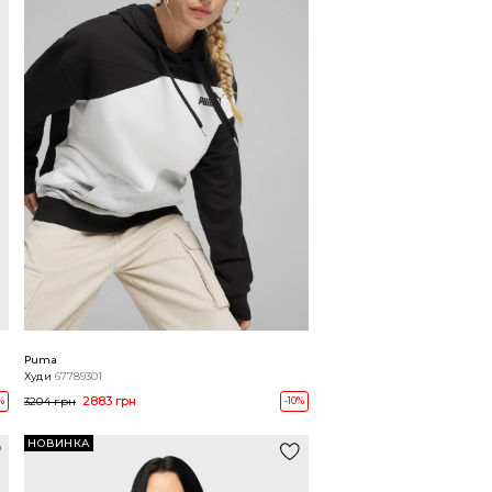
Puma
Худи
67789301
2883 грн
%
3204 грн
-10%
НОВИНКА