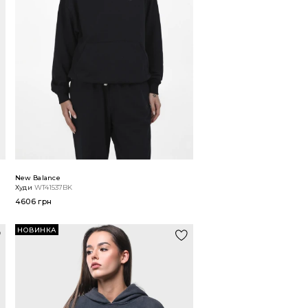
New Balance
Худи
WT41537BK
4606 грн
НОВИНКА