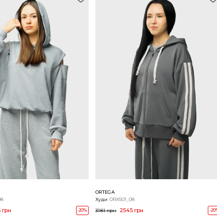
ORTEGA
08
Худи
ORX501_08
 грн
2545 грн
-20%
3181 грн
-20