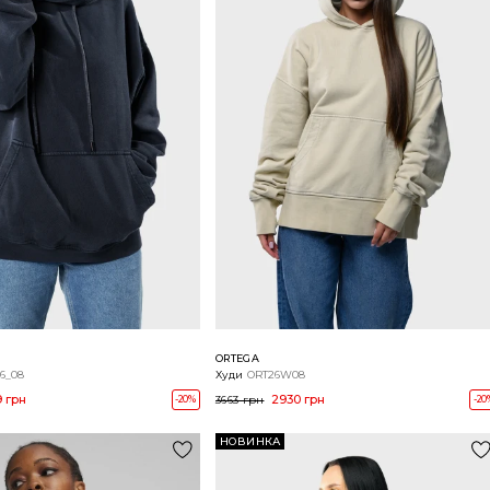
ORTEGA
6_08
Худи
ORT26W08
9 грн
2930 грн
-20%
3663 грн
-20
НОВИНКА