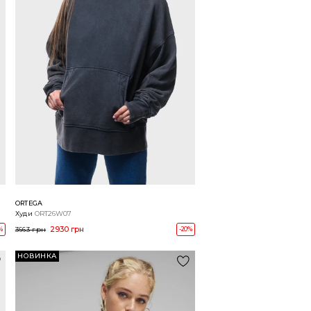
ORTEGA
Худи
ORT26W07
2930 грн
%
3663 грн
-20%
НОВИНКА