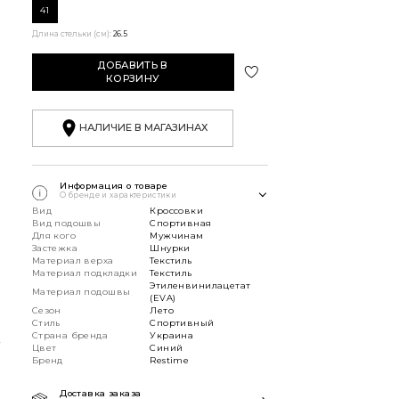
41
Длина стельки (см):
26.5
ДОБАВИТЬ В
КОРЗИНУ
НАЛИЧИЕ В МАГАЗИНАХ
Информация о товаре
О бренде и характеристики
Вид
Кроссовки
Вид подошвы
Спортивная
Для кого
Мужчинам
Застежка
Шнурки
Материал верха
Текстиль
Материал подкладки
Текстиль
Этиленвинилацетат
Материал подошвы
(EVA)
Сезон
Лето
В
Стиль
Спортивный
Страна бренда
Украина
Цвет
Синий
Бренд
Restime
Доставка заказа