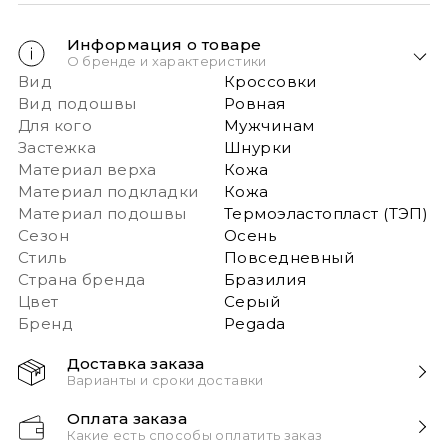
Информация о товаре
О бренде и характеристики
Вид
Кроссовки
Вид подошвы
Ровная
Для кого
Мужчинам
Застежка
Шнурки
Материал верха
Кожа
Материал подкладки
Кожа
Материал подошвы
Термоэластопласт (ТЭП)
Сезон
Осень
Стиль
Повседневный
Страна бренда
Бразилия
Цвет
Серый
Бренд
Pegada
Доставка заказа
Варианты и сроки доставки
Быстрая доставка Новой почтой 1-2 дня с момента
Оплата заказа
заказа!
Какие есть способы оплатить заказ
Обращаем ваше внимание: если в заказе более