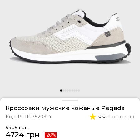
оссовки
тки
феры
ты и свитшоты
касины
ортивные костюмы
оги
ипоны
фли
и
епанцы
Кроссовки мужские кожаные Pegada
Код:
PG11075203-41
0.0
(0 отзывов)
5905 грн
4724 грн
-20%