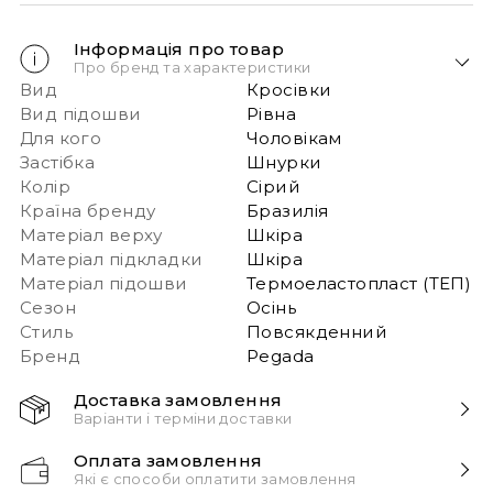
Інформація про товар
Про бренд та характеристики
Вид
Кросівки
Вид підошви
Рівна
Для кого
Чоловікам
Застібка
Шнурки
Колір
Сірий
Країна бренду
Бразилія
Матеріал верху
Шкіра
Матеріал підкладки
Шкіра
Матеріал підошви
Термоеластопласт (ТЕП)
Сезон
Осінь
Стиль
Повсякденний
Бренд
Pegada
Доставка замовлення
Варіанти і терміни доставки
Швидка доставка Новою Поштою 1-2 дні з
Оплата замовлення
моменту замовлення!
Які є способи оплатити замовлення
Звертаємо вашу увагу, якщо у в замовленні більше