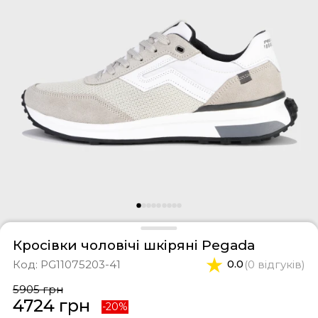
фери
тки
касини
ти і світшоти
пони
ртивні костюми
лі
ревики
боти
ьопанці
Кросівки чоловічі шкіряні Pegada
Код:
PG11075203-41
0.0
(0 відгуків)
5905 грн
4724 грн
-20%