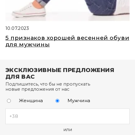
оссовки
тки
феры
ты и свитшоты
10.07.2023
касины
ортивные костюмы
5 признаков хорошей весенней обуви
для мужчины
оги
ипоны
ЭКСКЛЮЗИВНЫЕ ПРЕДЛОЖЕНИЯ
фли
ДЛЯ ВАС
и
Подпишитесь, что бы не пропускать
новые предложения от нас
епанцы
Женщина
Мужчина
или