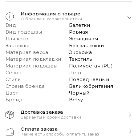
Информация о товаре
О бренде и характеристики
Вид
Балетки
Вид подошвы
Ровная
Для кого
Женщинам
Застежка
Без застежки
Материал верха
Экокожа
Материал подкладки
Текстиль
Материал подошвы
Полиуретан (PU)
Сезон
Лето
Стиль
Повседневный
Страна бренда
Великобритания
Цвет
Черный
Бренд
Betsy
Доставка заказа
Варианты и сроки доставки
Быстрая доставка Новой почтой 1-2 дня с момента
Оплата заказа
заказа!
Какие есть способы оплатить заказ
Обращаем ваше внимание: если в заказе более