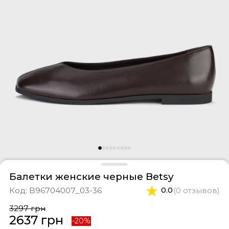
оссовки
тки
феры
ты и свитшоты
касины
ортивные костюмы
оги
ипоны
фли
и
епанцы
Балетки женские черные Betsy
Код:
B96704007_03-36
0.0
(0 отзывов)
3297 грн
2637 грн
-20%