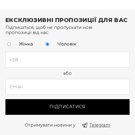
Щоб отримати бонусні гривні за новий товар,
оформіть замовлення через особистий кабінет (а
ЕКСКЛЮЗИВНІ ПРОПОЗИЦІЇ ДЛЯ ВАС
не за допомогою дзвінка до кол-центру).
Підпишіться, щоб не пропускати нові
пропозиції від нас
Жінка
Чоловік
або
ПІДПИСАТИСЯ
Отримувати новини у
Telegram