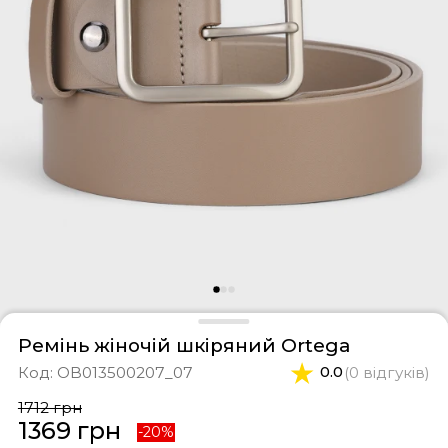
фери
тки
касини
ти і світшоти
пони
ртивні костюми
лі
ревики
боти
ьопанці
Ремінь жіночій шкіряний Ortega
Код:
OB013500207_07
0.0
(0 відгуків)
1712 грн
1369 грн
-20%