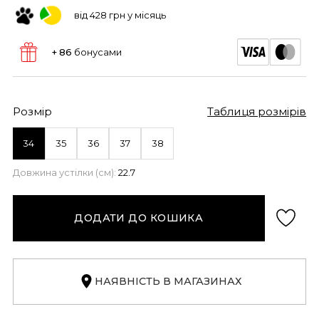
від 428 грн у місяць
+ 86
бонусами
Розмір
Таблиця розмірів
34
35
36
37
38
Довжина устілки (см):
22.7
ДОДАТИ ДО КОШИКА
НАЯВНІСТЬ В МАГАЗИНАХ