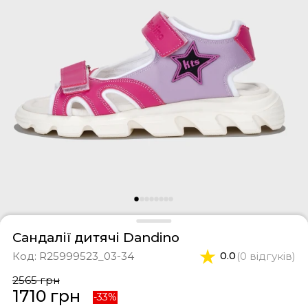
фери
тки
касини
ти і світшоти
пони
ртивні костюми
лі
ревики
боти
ьопанці
Сандалії дитячі Dandino
Код:
R25999523_03-34
0.0
(0 відгуків)
2565 грн
1710 грн
-33%