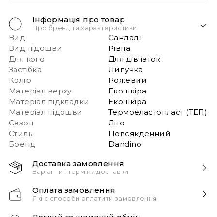
Інформація про товар
Про бренд та характеристики
Вид
Сандалії
Вид підошви
Рівна
Для кого
Для дівчаток
Застібка
Липучка
Колір
Рожевий
Матеріал верху
Екошкіра
Матеріал підкладки
Екошкіра
Матеріал підошви
Термоеластопласт (ТЕП)
Сезон
Літо
Стиль
Повсякденний
Бренд
Dandino
Доставка замовлення
Варіанти і терміни доставки
Швидка доставка Новою Поштою 1-2 дні з
Оплата замовлення
моменту замовлення!
Які є способи оплатити замовлення
Звертаємо вашу увагу, якщо у в замовленні більше
Способи оплати:
одного товару – ми пакуємо їх окремо і
Легкий та швидкий обмін