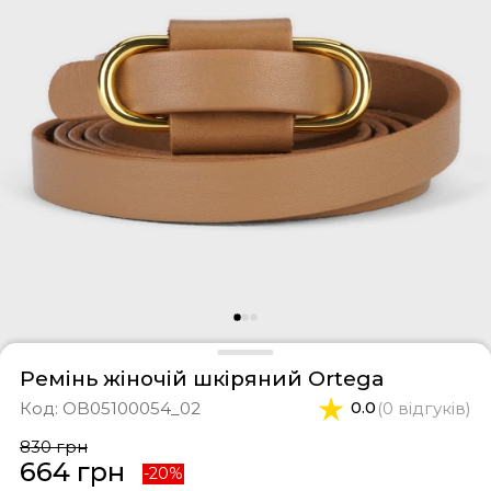
фери
тки
касини
ти і світшоти
пони
ртивні костюми
лі
ревики
боти
ьопанці
Ремінь жіночій шкіряний Ortega
Код:
OB05100054_02
0.0
(0 відгуків)
830 грн
664 грн
-20%