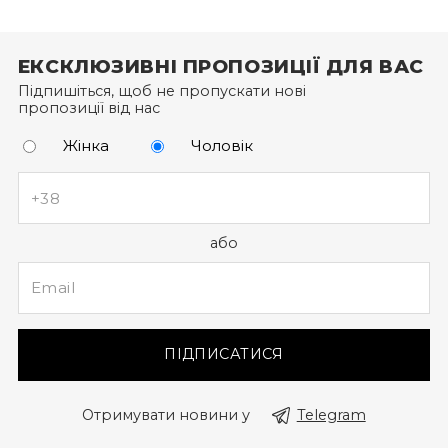
Щоб отримати бонусні гривні за новий товар,
оформіть замовлення через особистий кабінет (а
ЕКСКЛЮЗИВНІ ПРОПОЗИЦІЇ ДЛЯ ВАС
не за допомогою дзвінка до кол-центру).
Підпишіться, щоб не пропускати нові
пропозиції від нас
Жінка
Чоловік
або
ПІДПИСАТИСЯ
Отримувати новини у
Telegram