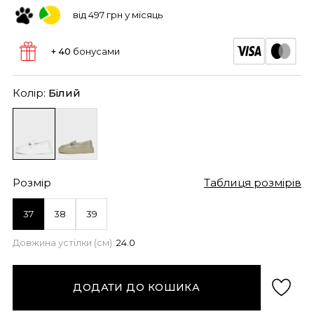
від 497 грн у місяць
+ 40
бонусами
Колір:
Білий
Розмір
Таблиця розмірів
37
38
39
Довжина устілки (см):
24.0
ДОДАТИ ДО КОШИКА