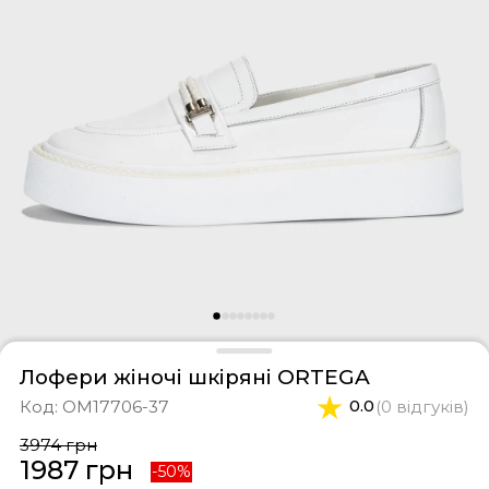
фери
тки
касини
ти і світшоти
пони
ртивні костюми
лі
ревики
боти
ьопанці
Лофери жіночі шкіряні ORTEGA
Код:
OM17706-37
0.0
(0 відгуків)
3974 грн
1987 грн
-50%