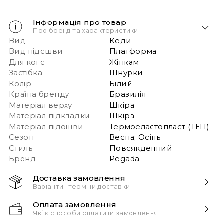
Інформація про товар
Про бренд та характеристики
Вид
Кеди
Вид підошви
Платформа
Для кого
Жінкам
Застібка
Шнурки
Колір
Білий
Країна бренду
Бразилія
Матеріал верху
Шкіра
Матеріал підкладки
Шкіра
Матеріал підошви
Термоеластопласт (ТЕП)
Сезон
Весна; Осінь
Стиль
Повсякденний
Бренд
Pegada
Доставка замовлення
Варіанти і терміни доставки
Швидка доставка Новою Поштою 1-2 дні з
Оплата замовлення
моменту замовлення!
Які є способи оплатити замовлення
Звертаємо вашу увагу, якщо у в замовленні більше