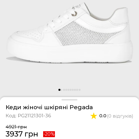
фери
тки
касини
ти і світшоти
пони
ртивні костюми
лі
ревики
боти
ьопанці
Кеди жіночі шкіряні Pegada
Код:
PG21121301-36
0.0
(0 відгуків)
4921 грн
3937 грн
-20%