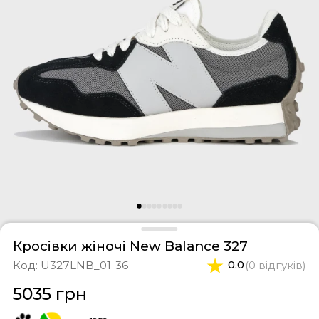
фери
тки
касини
ти і світшоти
пони
ртивні костюми
лі
ревики
боти
ьопанці
Кросівки жіночі New Balance 327
Код:
U327LNB_01-36
0.0
(0 відгуків)
5035 грн