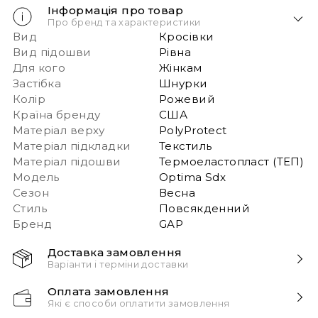
Інформація про товар
Про бренд та характеристики
Вид
Кросівки
Вид підошви
Рівна
Для кого
Жінкам
Застібка
Шнурки
Колір
Рожевий
Країна бренду
США
Матеріал верху
PolyProtect
Матеріал підкладки
Текстиль
Матеріал підошви
Термоеластопласт (ТЕП)
Модель
Optima Sdx
Сезон
Весна
Стиль
Повсякденний
Бренд
GAP
Доставка замовлення
Варіанти і терміни доставки
Швидка доставка Новою Поштою 1-2 дні з
Оплата замовлення
моменту замовлення!
Які є способи оплатити замовлення
Звертаємо вашу увагу, якщо у в замовленні більше