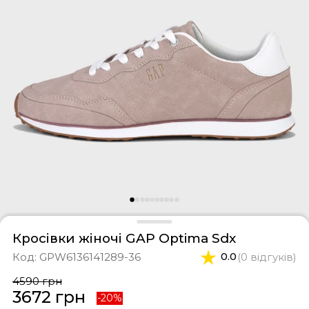
фери
тки
касини
ти і світшоти
пони
ртивні костюми
лі
ревики
боти
ьопанці
Кросівки жіночі GAP Optima Sdx
Код:
GPW6136141289-36
0.0
(0 відгуків)
4590 грн
3672 грн
-20%