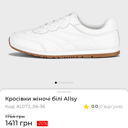
фери
тки
касини
ти і світшоти
пони
ртивні костюми
лі
ревики
боти
ьопанці
Кросівки жіночі білі Allsy
Код:
AL072_06-36
0.0
(0 відгуків)
1764 грн
1411 грн
-20%