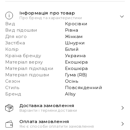
Інформація про товар
Про бренд та характеристики
Вид
Кросівки
Вид підошви
Рівна
Для кого
Жінкам
Застібка
Шнурки
Колір
Білий
Країна бренду
Украина
Матеріал верху
Екошкіра
Матеріал підкладки
Екошкіра
Матеріал підошви
Гума (RB)
Сезон
Осінь
Стиль
Повсякденний
Бренд
Allsy
Доставка замовлення
Варіанти і терміни доставки
Швидка доставка Новою Поштою 1-2 дні з
Оплата замовлення
моменту замовлення!
Які є способи оплатити замовлення
Звертаємо вашу увагу, якщо у в замовленні більше