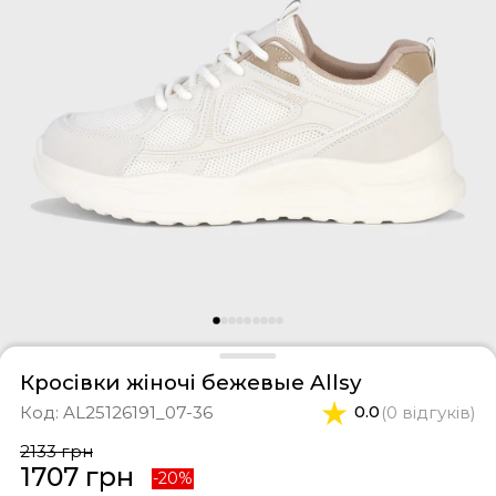
фери
тки
касини
ти і світшоти
пони
ртивні костюми
лі
ревики
боти
ьопанці
Кросівки жіночі бежевые Allsy
Код:
AL25126191_07-36
0.0
(0 відгуків)
2133 грн
1707 грн
-20%