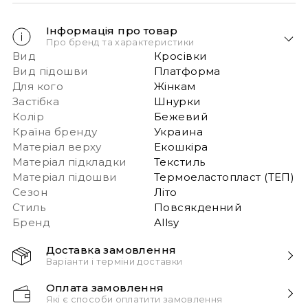
Інформація про товар
Про бренд та характеристики
Вид
Кросівки
Вид підошви
Платформа
Для кого
Жінкам
Застібка
Шнурки
Колір
Бежевий
Країна бренду
Украина
Матеріал верху
Екошкіра
Матеріал підкладки
Текстиль
Матеріал підошви
Термоеластопласт (ТЕП)
Сезон
Літо
Стиль
Повсякденний
Бренд
Allsy
Доставка замовлення
Варіанти і терміни доставки
Швидка доставка Новою Поштою 1-2 дні з
Оплата замовлення
моменту замовлення!
Які є способи оплатити замовлення
Звертаємо вашу увагу, якщо у в замовленні більше