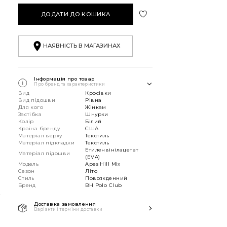
ДОДАТИ ДО КОШИКА
НАЯВНІСТЬ В МАГАЗИНАХ
Інформація про товар
Про бренд та характеристики
Вид
Кросівки
Вид підошви
Рівна
Для кого
Жінкам
Застібка
Шнурки
Колір
Білий
Країна бренду
США
Матеріал верху
Текстиль
Матеріал підкладки
Текстиль
Етиленвінілацетат
Матеріал підошви
(EVA)
Модель
Apes Hill Mix
Сезон
Літо
Стиль
Повсякденний
К
Бренд
BH Polo Club
Доставка замовлення
Варіанти і терміни доставки
Швидка доставка Новою