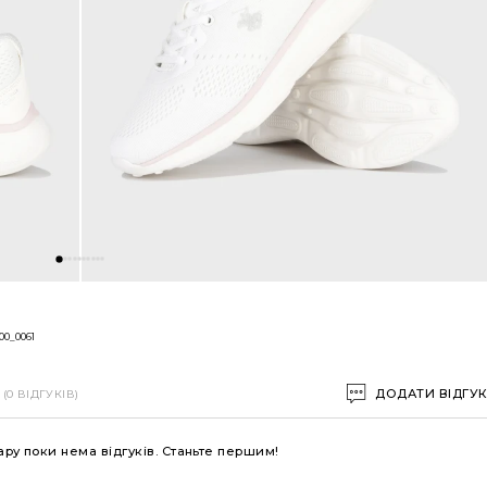
00_0061
ДОДАТИ ВІДГУ
(0 ВІДГУКІВ)
ару поки нема відгуків. Станьте першим!