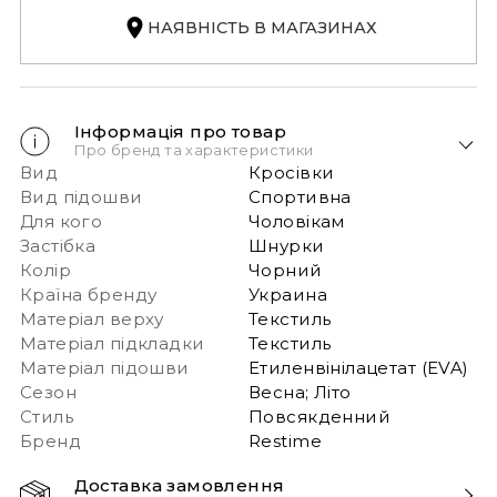
НАЯВНІСТЬ В МАГАЗИНАХ
Інформація про товар
Про бренд та характеристики
Вид
Кросівки
Вид підошви
Спортивна
Для кого
Чоловікам
Застібка
Шнурки
Колір
Чорний
Країна бренду
Украина
Матеріал верху
Текстиль
Матеріал підкладки
Текстиль
Матеріал підошви
Етиленвінілацетат (EVA)
Сезон
Весна; Літо
Стиль
Повсякденний
Бренд
Restime
Доставка замовлення