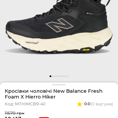
фери
тки
касини
ти і світшоти
пони
ртивні костюми
лі
ревики
боти
ьопанці
Кросівки чоловічі New Balance Fresh
Foam X Hierro Hiker
Код:
MTHIMCB9-40
0.0
(0 відгуків)
11570 грн