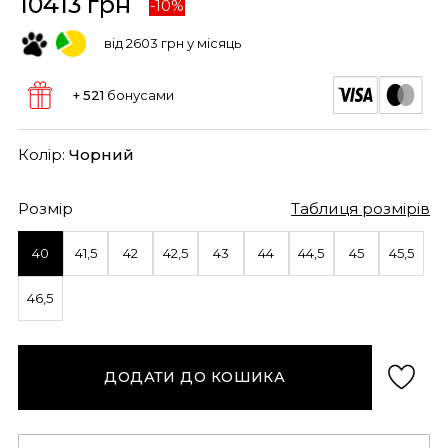
10413 грн
-10%
від 2603 грн у місяць
+ 521
бонусами
Колір:
Чорний
Розмір
Таблиця розмірів
40
41,5
42
42,5
43
44
44,5
45
45,5
46,5
ДОДАТИ ДО КОШИКА