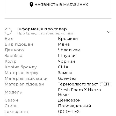
НАЯВНІСТЬ В МАГАЗИНАХ
Інформація про товар
Про бренд та характеристики
Вид
Кросівки
Вид підошви
Рівна
Для кого
Чоловікам
Застібка
Шнурки
Колір
Чорний
Країна бренду
США
Матеріал верху
Замша
Матеріал підкладки
Gore-tex
Матеріал підошви
Термоеластопласт (ТЕП)
Fresh Foam X Hierro
Модель
Hiker
Сезон
Демісезон
Стиль
Повсякденний
Технологія
GORE-TEX