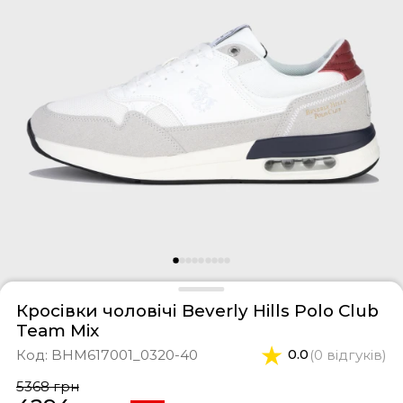
фери
тки
касини
ти і світшоти
пони
ртивні костюми
лі
ревики
боти
ьопанці
Кросівки чоловічі Beverly Hills Polo Club
Team Mix
Код:
BHM617001_0320-40
0.0
(0 відгуків)
5368 грн