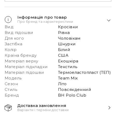
Інформація про товар
Про бренд та характеристики
Вид
Кросівки
Вид підошви
Рівна
Для кого
Чоловікам
Застібка
Шнурки
Колір
Білий
Країна бренду
США
Матеріал верху
Екошкіра
Матеріал підкладки
Текстиль
Матеріал підошви
Термоеластопласт (ТЕП)
Модель
Team Mix
Сезон
Літо
Стиль
Повсякденний
Бренд
BH Polo Club
Доставка замовлення
Варіанти і терміни доставки
Швидка доставка Новою Поштою 1-2 дні з