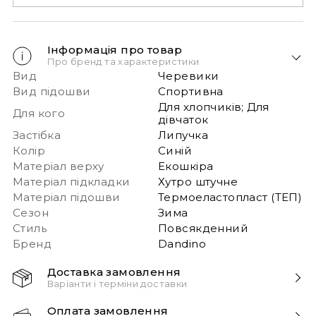
Інформація про товар
Про бренд та характеристики
Вид
Черевики
Вид підошви
Спортивна
Для хлопчиків; Для
Для кого
дівчаток
Застібка
Липучка
Колір
Синій
Матеріал верху
Екошкіра
Матеріал підкладки
Хутро штучне
Матеріал підошви
Термоеластопласт (ТЕП)
Сезон
Зима
Стиль
Повсякденний
Бренд
Dandino
Доставка замовлення
Варіанти і терміни доставки
Швидка доставка Новою Поштою 1-2 дні з
Оплата замовлення
моменту замовлення!