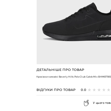
ВСІ ТОВАРИ
ДЕТАЛЬНІШЕ ПРО ТОВАР
Кросівки чоловічі Beverly Hills Polo Club Caleb Mix
BHM617005
ВІДГУКИ ПРО ТОВАР
0.0
У цього тов