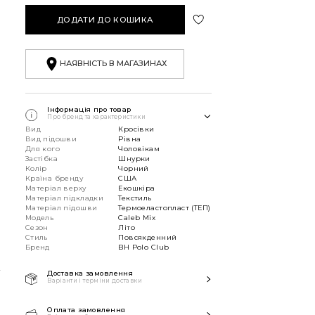
ДОДАТИ ДО КОШИКА
НАЯВНІСТЬ В МАГАЗИНАХ
Інформація про товар
Про бренд та характеристики
Вид
Кросівки
Вид підошви
Рівна
Для кого
Чоловікам
Застібка
Шнурки
Колір
Чорний
Країна бренду
США
Матеріал верху
Екошкіра
Матеріал підкладки
Текстиль
Матеріал підошви
Термоеластопласт (ТЕП)
Модель
Caleb Mix
Сезон
Літо
Стиль
Повсякденний
Бренд
BH Polo Club
К
Доставка замовлення
Варіанти і терміни доставки
Швидка доставка Новою
Поштою 1-2 дні з моменту
Оплата замовлення