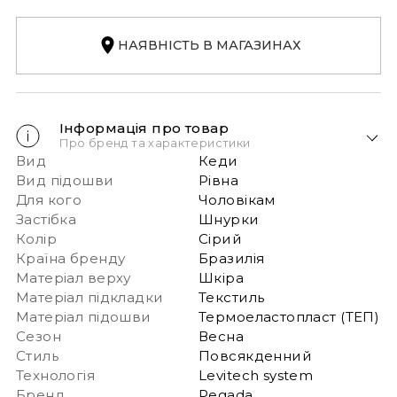
НАЯВНІСТЬ В МАГАЗИНАХ
Інформація про товар
Про бренд та характеристики
Вид
Кеди
Вид підошви
Рівна
Для кого
Чоловікам
Застібка
Шнурки
Колір
Сірий
Країна бренду
Бразилія
Матеріал верху
Шкіра
Матеріал підкладки
Текстиль
Матеріал підошви
Термоеластопласт (ТЕП)
Сезон
Весна
Стиль
Повсякденний
Технологія
Levitech system
Бренд
Pegada