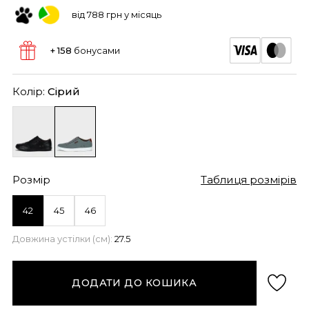
від 788 грн у місяць
+ 158
бонусами
Колір:
Сірий
Розмір
Таблиця розмірів
42
45
46
Довжина устілки (см):
27.5
ДОДАТИ ДО КОШИКА