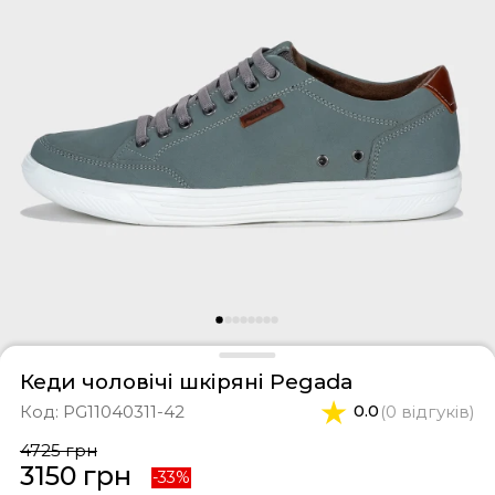
фери
тки
касини
ти і світшоти
пони
ртивні костюми
лі
ревики
боти
ьопанці
Кеди чоловічі шкіряні Pegada
Код:
PG11040311-42
0.0
(0 відгуків)
4725 грн
3150 грн
-33%