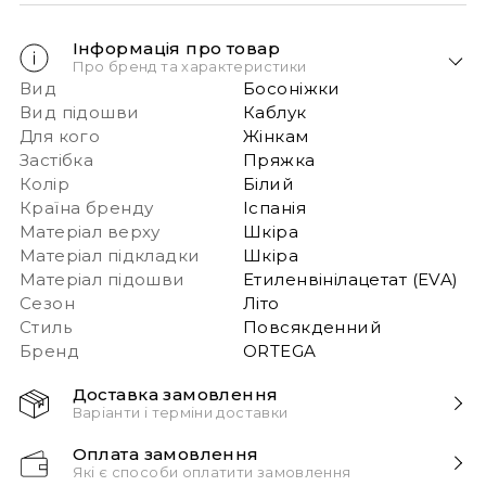
Інформація про товар
Про бренд та характеристики
Вид
Босоніжки
Вид підошви
Каблук
Для кого
Жінкам
Застібка
Пряжка
Колір
Білий
Країна бренду
Іспанія
Матеріал верху
Шкіра
Матеріал підкладки
Шкіра
Матеріал підошви
Етиленвінілацетат (EVA)
Сезон
Літо
Стиль
Повсякденний
Бренд
ORTEGA
Доставка замовлення
Варіанти і терміни доставки
Швидка доставка Новою Поштою 1-2 дні з
Оплата замовлення
моменту замовлення!
Які є способи оплатити замовлення
Звертаємо вашу увагу, якщо у в замовленні більше