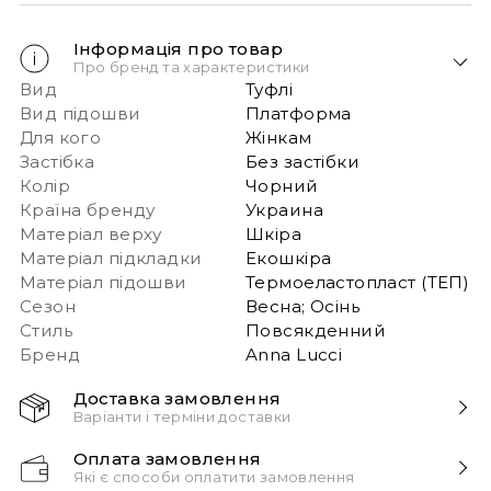
Інформація про товар
Про бренд та характеристики
Вид
Туфлі
Вид підошви
Платформа
Для кого
Жінкам
Застібка
Без застібки
Колір
Чорний
Країна бренду
Украина
Матеріал верху
Шкіра
Матеріал підкладки
Екошкіра
Матеріал підошви
Термоеластопласт (ТЕП)
Сезон
Весна; Осінь
Стиль
Повсякденний
Бренд
Anna Lucci
Доставка замовлення
Варіанти і терміни доставки
Швидка доставка Новою Поштою 1-2 дні з
Оплата замовлення
моменту замовлення!
Які є способи оплатити замовлення
Звертаємо вашу увагу, якщо у в замовленні більше