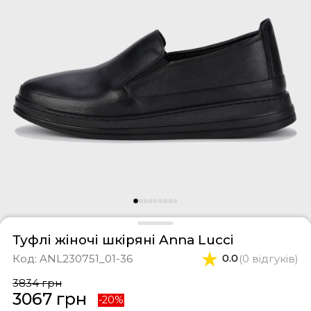
фери
тки
касини
ти і світшоти
пони
ртивні костюми
лі
ревики
боти
ьопанці
Туфлі жіночі шкіряні Anna Lucci
Код:
ANL230751_01-36
0.0
(0 відгуків)
3834 грн
3067 грн
-20%