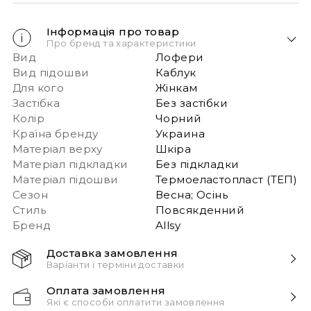
Інформація про товар
Про бренд та характеристики
Вид
Лофери
Вид підошви
Каблук
Для кого
Жінкам
Застібка
Без застібки
Колір
Чорний
Країна бренду
Украина
Матеріал верху
Шкіра
Матеріал підкладки
Без підкладки
Матеріал підошви
Термоеластопласт (ТЕП)
Сезон
Весна; Осінь
Стиль
Повсякденний
Бренд
Allsy
Доставка замовлення
Варіанти і терміни доставки
Швидка доставка Новою Поштою 1-2 дні з
Оплата замовлення
моменту замовлення!
Які є способи оплатити замовлення
Звертаємо вашу увагу, якщо у в замовленні більше