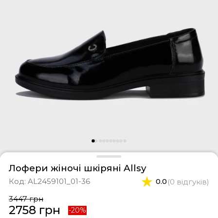
фери
тки
касини
ти і світшоти
пони
ртивні костюми
лі
ревики
боти
ьопанці
Лофери жіночі шкіряні Allsy
Код:
AL2459101_01-36
0.0
(0 відгуків)
3447 грн
2758 грн
-20%