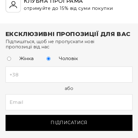
КЛУБНА ПРОГРАМА
застосовуються під час оплати частинами від
"ПриватБанк" або "МоноБанк".
отримуйте до 15% від суми покупки
Щоб отримати бонусні гривні за новий товар,
оформіть замовлення через особистий кабінет (а
ЕКСКЛЮЗИВНІ ПРОПОЗИЦІЇ ДЛЯ ВАС
не за допомогою дзвінка до кол-центру).
Підпишіться, щоб не пропускати нові
пропозиції від нас
Жінка
Чоловік
або
ПІДПИСАТИСЯ