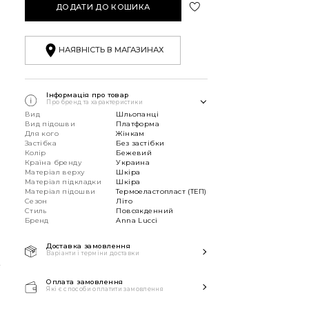
ДОДАТИ ДО КОШИКА
НАЯВНІСТЬ В МАГАЗИНАХ
Інформація про товар
Про бренд та характеристики
Вид
Шльопанці
Вид підошви
Платформа
Для кого
Жінкам
Застібка
Без застібки
Колір
Бежевий
Країна бренду
Украина
Матеріал верху
Шкіра
Матеріал підкладки
Шкіра
Матеріал підошви
Термоеластопласт (ТЕП)
Сезон
Літо
Стиль
Повсякденний
Бренд
Anna Lucci
Доставка замовлення
К
Варіанти і терміни доставки
Швидка доставка Новою
Поштою 1-2 дні з моменту
Оплата замовлення
Які є способи оплатити замовлення
замовлення!
Способи оплати:
Звертаємо вашу увагу, якщо у в замовленні