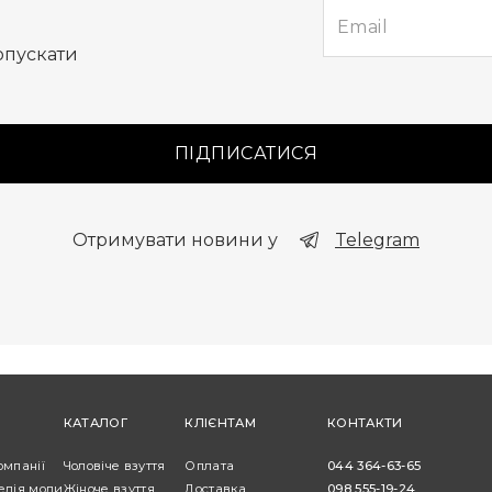
опускати
ПІДПИСАТИСЯ
Отримувати новини у
Telegram
КАТАЛОГ
КЛІЄНТАМ
КОНТАКТИ
омпанії
Чоловіче взуття
Оплата
044 364-63-65
едія моди
Жіноче взуття
Доставка
098 555-19-24