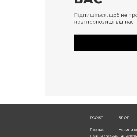
Підпишіться, щоб не пр
нові пропозиції від нас
EGOIST
БЛОГ
Про нас
Новини к
Наші магазини
Енциклоп