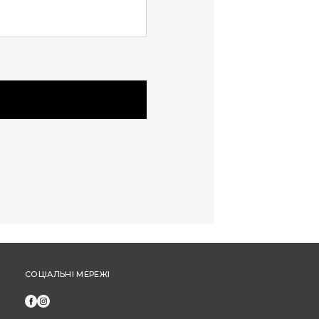
та не застосовуються під час оплати
частинами від "ПриватБанк" або "МоноБанк".
Щоб отримати бонусні гривні за новий товар,
оформіть замовлення через особистий
кабінет (а не за допомогою дзвінка до кол-
центру).
СОЦІАЛЬНІ МЕРЕЖІ