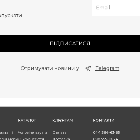
опускати
ПІДПИСАТИСЯ
Отримувати новини у
Telegram
КАТАЛОГ
КЛІЄНТАМ
КОНТАКТИ
омпанії
Чоловіче взуття
Оплата
044 364-63-65
едія моди
Жіноче взуття
Доставка
098 555-19-24