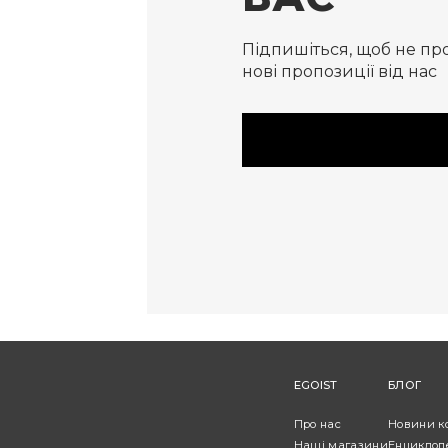
Підпишіться, щоб не пр
нові пропозиції від нас
EGOIST
БЛОГ
Про нас
Новини к
Наші магазини
Енциклоп