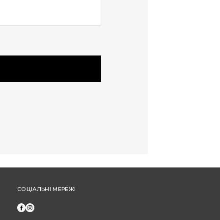
та не застосовуються під час оплати
частинами від "ПриватБанк" або "МоноБанк".
Щоб отримати бонусні гривні за новий товар,
оформіть замовлення через особистий
кабінет (а не за допомогою дзвінка до кол-
центру).
СОЦІАЛЬНІ МЕРЕЖІ