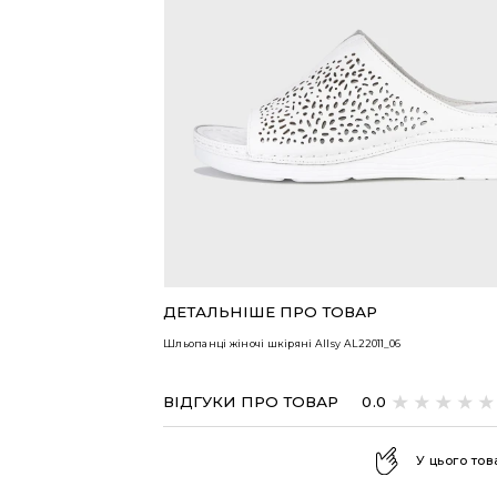
ВСІ ТОВАРИ
ДЕТАЛЬНІШЕ ПРО ТОВАР
Шльопанці жіночі шкіряні Allsy
AL22011_06
ВІДГУКИ ПРО ТОВАР
0.0
У цього тов