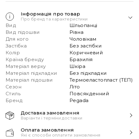
Інформація про товар
Про бренд та характеристики
Вид
Шльопанці
Вид підошви
Рівна
Для кого
Чоловікам
Застібка
Без застібки
Колір
Коричневий
Країна бренду
Бразилія
Матеріал верху
Шкіра
Матеріал підкладки
Без підкладки
Матеріал підошви
Термоеластопласт (ТЕП)
Сезон
Літо
Стиль
Повсякденний
Бренд
Pegada
Доставка замовлення
Варіанти і терміни доставки
Швидка доставка Новою Поштою 1-2 дні з
Оплата замовлення
моменту замовлення!
Які є способи оплатити замовлення
Звертаємо вашу увагу, якщо у в замовленні більше