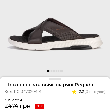
фери
тки
касини
ти і світшоти
пони
ртивні костюми
лі
ревики
боти
ьопанці
Шльопанці чоловічі шкіряні Pegada
Код:
PG13470204-41
0.0
(0 відгуків)
3092 грн
2474 грн
-20%