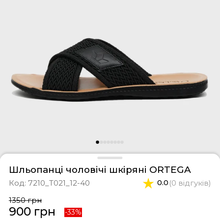
фери
тки
касини
ти і світшоти
пони
ртивні костюми
лі
ревики
боти
ьопанці
Шльопанці чоловічі шкіряні ORTEGA
Код:
7210_T021_12-40
0.0
(0 відгуків)
1350 грн
900 грн
-33%