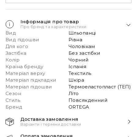
Інформація про товар
Про бренд та характеристики
Вид
Шльопанці
Вид підошви
Рівна
Для кого
Чоловікам
Застібка
Без застібки
Колір
Чорний
Країна бренду
Іспанія
Матеріал верху
Текстиль
Матеріал підкладки
Шкіра
Матеріал підошви
Термоеластопласт (ТЕП)
Сезон
Літо
Стиль
Повсякденний
Бренд
ORTEGA
Доставка замовлення
Варіанти і терміни доставки
Швидка доставка Новою Поштою 1-2 дні з
Оплата замовлення
моменту замовлення!