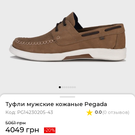
оссовки
тки
феры
ты и свитшоты
касины
ортивные костюмы
оги
ипоны
фли
и
епанцы
Туфли мужские кожаные Pegada
Код:
PG14230205-43
0.0
(0 отзывов)
5061 грн
4049 грн
-20%