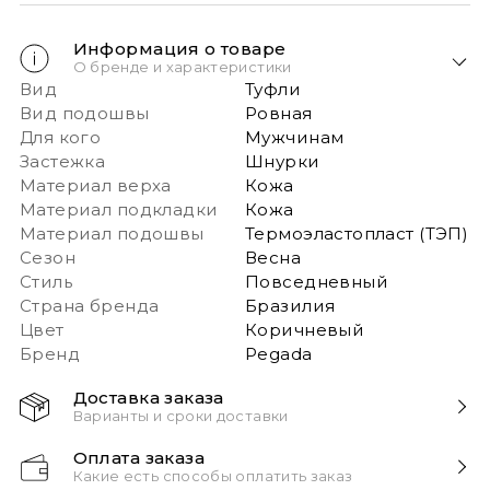
Информация о товаре
О бренде и характеристики
Вид
Туфли
Вид подошвы
Ровная
Для кого
Мужчинам
Застежка
Шнурки
Материал верха
Кожа
Материал подкладки
Кожа
Материал подошвы
Термоэластопласт (ТЭП)
Сезон
Весна
Стиль
Повседневный
Страна бренда
Бразилия
Цвет
Коричневый
Бренд
Pegada
Доставка заказа
Варианты и сроки доставки
Быстрая доставка Новой почтой 1-2 дня с момента
Оплата заказа
заказа!
Какие есть способы оплатить заказ
Обращаем ваше внимание: если в заказе более