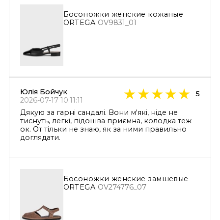
оссовки
Босоножки женские кожаные
тки
ORTEGA
OV9831_01
феры
ты и свитшоты
касины
ортивные костюмы
оги
Юлія Бойчук
5
ипоны
2026-07-17 10:11:11
Дякую за гарні сандалі. Вони м'які, ніде не
фли
тиснуть, легкі, підошва приємна, колодка теж
ок. От тільки не знаю, як за ними правильно
и
доглядати.
епанцы
Босоножки женские замшевые
ORTEGA
OV274776_07