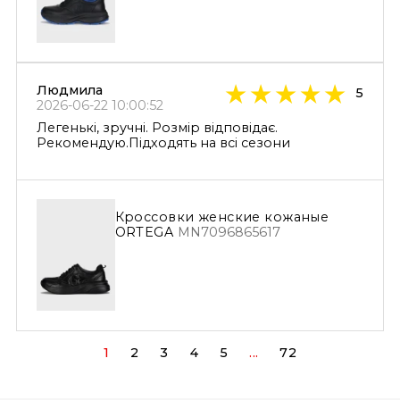
Людмила
5
2026-06-22 10:00:52
Легенькі, зручні. Розмір відповідає.
Рекомендую.Підходять на всі сезони
Кроссовки женские кожаные
ORTEGA
MN7096865617
1
2
3
4
5
...
72