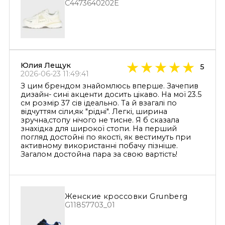
C4473640202E
Юлия Лещук
5
2026-06-23 11:49:41
З цим брендом знайомлюсь вперше. Зачепив
дизайн- сині акценти досить цікаво. На мої 23.5
см розмір 37 сів ідеально. Та й взагалі по
відчуттям сіли,як "рідні". Легкі, ширина
зручна,стопу нічого не тисне. Я б сказала
знахідка для широкої стопи. На перший
погляд достойні по якості, як вестимуть при
активному використанні побачу пізніше.
Загалом достойна пара за свою вартість!
Женские кроссовки Grunberg
G11857703_01