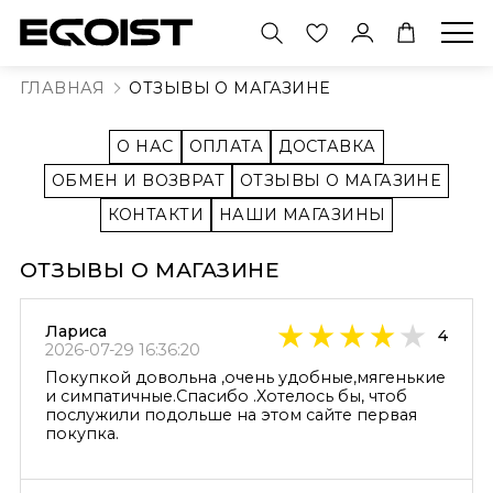
АКСЕССУАРЫ
УКРАШЕНИЯ
ОДЕЖДА
ОБУВЬ
ГЛАВНАЯ
ОТЗЫВЫ О МАГАЗИНЕ
инсы
овные уборы
ьца
О НАС
ОПЛАТА
ДОСТАВКА
лет
ски
ьги
ОБМЕН И ВОЗВРАТ
ОТЗЫВЫ О МАГАЗИНЕ
КОНТАКТИ
НАШИ МАГАЗИНЫ
ггинсы
мни
летки
башки
кзаки
ОТЗЫВЫ О МАГАЗИНЕ
соножки
ы и Бра
мки
Лариса
4
тильоны
2026-07-29 16:36:20
тболки
Покупкой довольна ,очень удобные,мягенькие
тинки
и симпатичные.Спасибо .Хотелось бы, чтоб
ди
послужили подольше на этом сайте первая
ды
покупка.
рты
натные тапочки
аны