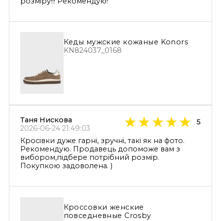
розміру!!! Рекомендую!
Кеды мужские кожаные Konоrs
KN824037_0168
Таня Нискова
5
2026-06-24 21:49:03
Кросівки дуже гарні, зручні, такі як на фото.
Рекомендую. Продавець допоможе вам з
вибором,підбере потрібний розмір.
Покупкою задоволена. )
Кроссовки женские
повседневные Crosby