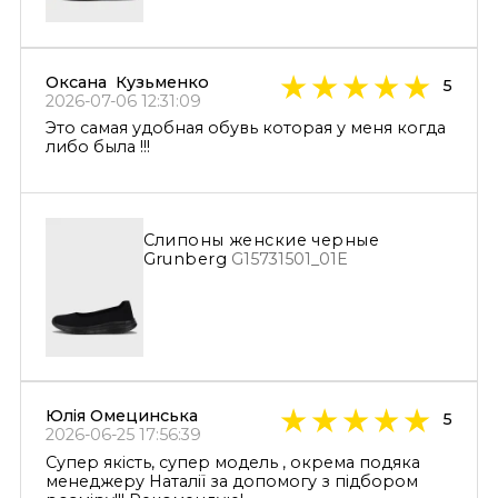
Оксана Кузьменко
5
2026-07-06 12:31:09
Это самая удобная обувь которая у меня когда
либо была !!!
Слипоны женские черные
Grunberg
G15731501_01E
Юлія Омецинська
5
2026-06-25 17:56:39
Супер якість, супер модель , окрема подяка
менеджеру Наталії за допомогу з підбором