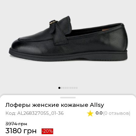
оссовки
тки
феры
ты и свитшоты
касины
ортивные костюмы
оги
ипоны
фли
и
епанцы
Лоферы женские кожаные Allsy
Код:
AL268327055_01-36
0.0
(0 отзывов)
3974 грн
3180 грн
-20%