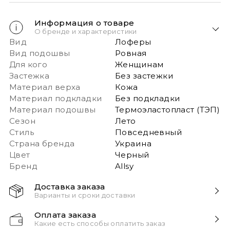
Информация о товаре
О бренде и характеристики
Вид
Лоферы
Вид подошвы
Ровная
Для кого
Женщинам
Застежка
Без застежки
Материал верха
Кожа
Материал подкладки
Без подкладки
Материал подошвы
Термоэластопласт (ТЭП)
Сезон
Лето
Стиль
Повседневный
Страна бренда
Украина
Цвет
Черный
Бренд
Allsy
Доставка заказа
Варианты и сроки доставки
Быстрая доставка Новой почтой 1-2 дня с момента
Оплата заказа
заказа!
Какие есть способы оплатить заказ
Обращаем ваше внимание: если в заказе более