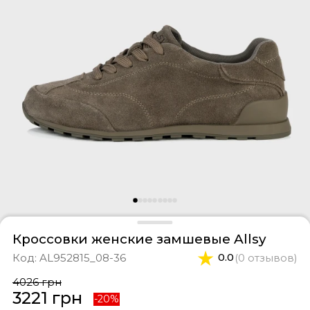
оссовки
тки
феры
ты и свитшоты
касины
ортивные костюмы
оги
ипоны
фли
и
епанцы
Кроссовки женские замшевые Allsy
Код:
AL952815_08-36
0.0
(0 отзывов)
4026 грн
3221 грн
-20%