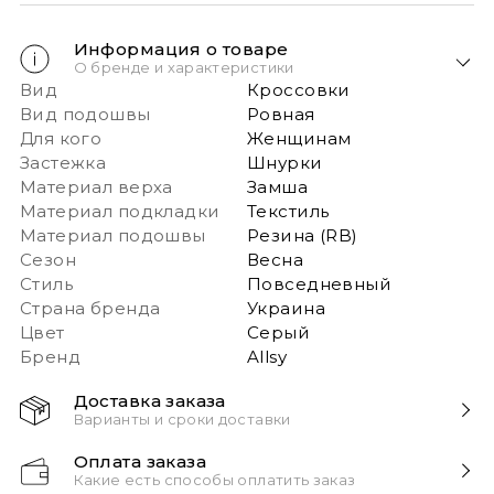
Информация о товаре
О бренде и характеристики
Вид
Кроссовки
Вид подошвы
Ровная
Для кого
Женщинам
Застежка
Шнурки
Материал верха
Замша
Материал подкладки
Текстиль
Материал подошвы
Резина (RB)
Сезон
Весна
Стиль
Повседневный
Страна бренда
Украина
Цвет
Серый
Бренд
Allsy
Доставка заказа
Варианты и сроки доставки
Быстрая доставка Новой почтой 1-2 дня с момента
Оплата заказа
заказа!
Какие есть способы оплатить заказ
Обращаем ваше внимание: если в заказе более